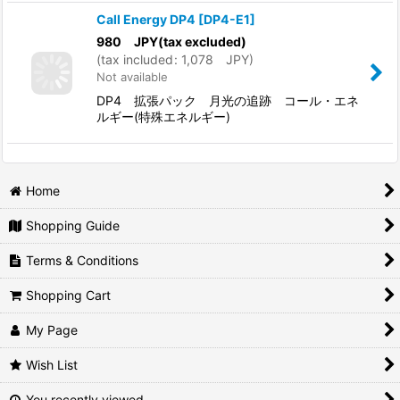
Call Energy DP4
[
DP4-E1
]
980
JPY
(tax excluded)
(
tax included
:
1,078
JPY
)
Not available
DP4 拡張パック 月光の追跡 コール・エネ
ルギー(特殊エネルギー)
Home
Shopping Guide
Terms & Conditions
Shopping Cart
My Page
Wish List
You recently viewed