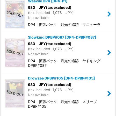
Weavile DP4
[
DP4-P1
]
980
JPY
(tax excluded)
(
tax included
:
1,078
JPY
)
Not available
DP4 拡張パック 月光の追跡 マニューラ
Slowking DPBP#087
[
DP4-DPBP#087
]
980
JPY
(tax excluded)
(
tax included
:
1,078
JPY
)
Not available
DP4 拡張パック 月光の追跡 ヤドキング
DPBP#087
Drowzee DPBP#105
[
DP4-DPBP#105
]
980
JPY
(tax excluded)
(
tax included
:
1,078
JPY
)
Not available
DP4 拡張パック 月光の追跡 スリープ
DPBP#105