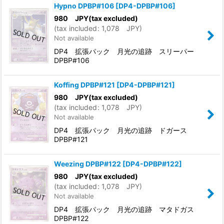
Hypno DPBP#106
[
DP4-DPBP#106
]
980
JPY
(tax excluded)
(
tax included
:
1,078
JPY
)
Not available
DP4 拡張パック 月光の追跡 スリーパー
DPBP#106
Koffing DPBP#121
[
DP4-DPBP#121
]
980
JPY
(tax excluded)
(
tax included
:
1,078
JPY
)
Not available
DP4 拡張パック 月光の追跡 ドガース
DPBP#121
Weezing DPBP#122
[
DP4-DPBP#122
]
980
JPY
(tax excluded)
(
tax included
:
1,078
JPY
)
Not available
DP4 拡張パック 月光の追跡 マタドガス
DPBP#122