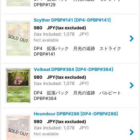
DPBP#129
Scyther DPBP#141
[
DP4-DPBP#141
]
980
JPY
(tax excluded)
(
tax included
:
1,078
JPY
)
Not available
DP4 拡張パック 月光の追跡 ストライク
DPBP#141
Volbeat DPBP#364
[
DP4-DPBP#364
]
980
JPY
(tax excluded)
(
tax included
:
1,078
JPY
)
DP4 拡張パック 月光の追跡 バルビート
DPBP#364
Houndour DPBP#286
[
DP4-DPBP#286
]
980
JPY
(tax excluded)
(
tax included
:
1,078
JPY
)
Not available