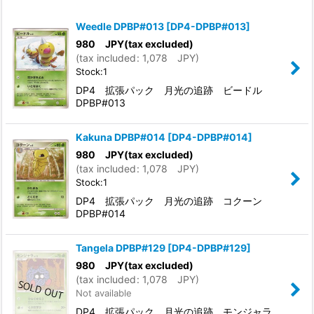
Show
:
Weedle DPBP#013
[
DP4-DPBP#013
]
In Stock
980
JPY
(tax excluded)
(
tax included
:
1,078
JPY
)
Stock:1
Sort by
:
DP4 拡張パック 月光の追跡 ビードル
DPBP#013
View
Kakuna DPBP#014
[
DP4-DPBP#014
]
980
JPY
(tax excluded)
(
tax included
:
1,078
JPY
)
Stock:1
DP4 拡張パック 月光の追跡 コクーン
DPBP#014
Tangela DPBP#129
[
DP4-DPBP#129
]
980
JPY
(tax excluded)
(
tax included
:
1,078
JPY
)
Not available
DP4 拡張パック 月光の追跡 モンジャラ