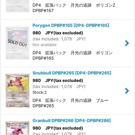
DP4 拡張パック 月光の追跡 ポリゴンZ
DPBP#167
Porygon DPBP#165
[
DP4-DPBP#165
]
980
JPY
(tax excluded)
(
tax included
:
1,078
JPY
)
Not available
DP4 拡張パック 月光の追跡 ポリゴン
DPBP#165
Snubbull DPBP#265
[
DP4-DPBP#265
]
980
JPY
(tax excluded)
(
tax included
:
1,078
JPY
)
Stock:2
DP4 拡張パック 月光の追跡 ブルー
DPBP#265
Granbull DPBP#266
[
DP4-DPBP#266
]
980
JPY
(tax excluded)
(
tax included
:
1,078
JPY
)