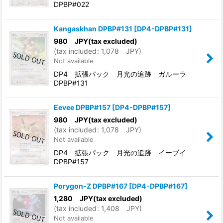
DPBP#022
Kangaskhan DPBP#131
[
DP4-DPBP#131
]
980
JPY
(tax excluded)
(
tax included
:
1,078
JPY
)
Not available
DP4 拡張パック 月光の追跡 ガルーラ
DPBP#131
Eevee DPBP#157
[
DP4-DPBP#157
]
980
JPY
(tax excluded)
(
tax included
:
1,078
JPY
)
Not available
DP4 拡張パック 月光の追跡 イーブイ
DPBP#157
Porygon-Z DPBP#167
[
DP4-DPBP#167
]
1,280
JPY
(tax excluded)
(
tax included
:
1,408
JPY
)
Not available