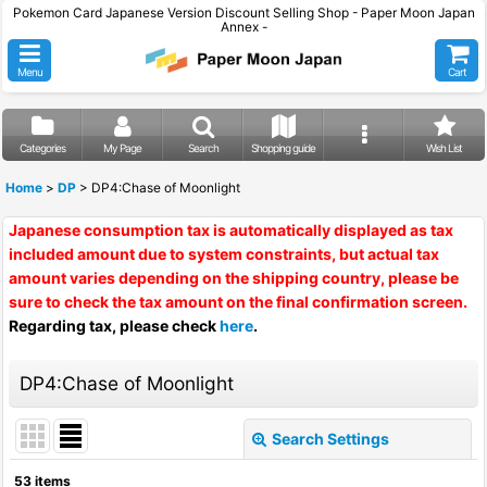
Pokemon Card Japanese Version Discount Selling Shop - Paper Moon Japan
Annex -
Menu
Cart
Categories
My Page
Search
Shopping guide
Wish List
Home
>
DP
>
DP4:Chase of Moonlight
Japanese consumption tax is automatically displayed as tax
included amount due to system constraints, but actual tax
amount varies depending on the shipping country, please be
sure to check the tax amount on the final confirmation screen.
Regarding tax, please check
here
.
DP4:Chase of Moonlight
Search Settings
Close
53
items