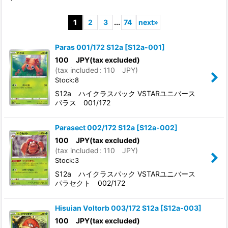
Subcategories
:
1
2
3
...
74
next
»
Show
:
Paras 001/172 S12a
[
S12a-001
]
100
JPY
(tax excluded)
In Stock
(
tax included
:
110
JPY
)
Stock:8
Sort by
:
S12a ハイクラスパック VSTARユニバース
パラス 001/172
View
Parasect 002/172 S12a
[
S12a-002
]
100
JPY
(tax excluded)
(
tax included
:
110
JPY
)
Stock:3
S12a ハイクラスパック VSTARユニバース
パラセクト 002/172
Hisuian Voltorb 003/172 S12a
[
S12a-003
]
100
JPY
(tax excluded)