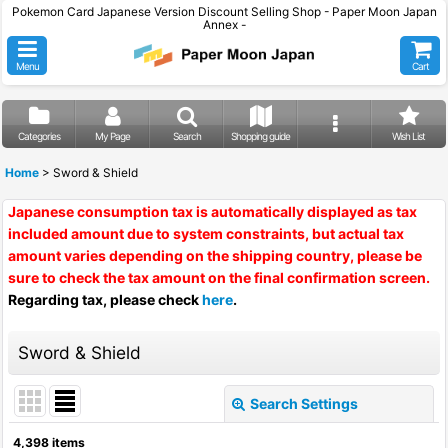
Pokemon Card Japanese Version Discount Selling Shop - Paper Moon Japan
Annex -
Menu
Cart
Categories
My Page
Search
Shopping guide
Wish List
Home
>
Sword & Shield
Japanese consumption tax is automatically displayed as tax
included amount due to system constraints, but actual tax
amount varies depending on the shipping country, please be
sure to check the tax amount on the final confirmation screen.
Regarding tax, please check
here
.
Sword & Shield
Search Settings
Close
4,398
items