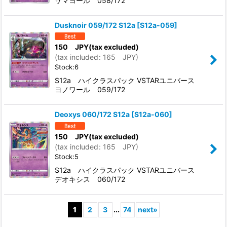
サマヨール 058/172
Dusknoir 059/172 S12a
[
S12a-059
]
150
JPY
(tax excluded)
(
tax included
:
165
JPY
)
Stock:6
S12a ハイクラスパック VSTARユニバース
ヨノワール 059/172
Deoxys 060/172 S12a
[
S12a-060
]
150
JPY
(tax excluded)
(
tax included
:
165
JPY
)
Stock:5
S12a ハイクラスパック VSTARユニバース
デオキシス 060/172
1
2
3
...
74
next
»