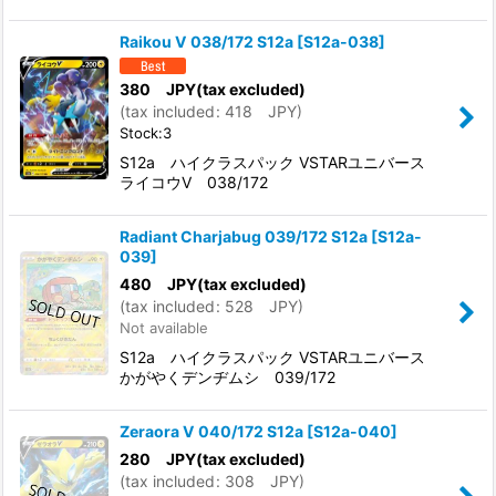
Raikou V 038/172 S12a
[
S12a-038
]
380
JPY
(tax excluded)
(
tax included
:
418
JPY
)
Stock:3
S12a ハイクラスパック VSTARユニバース
ライコウV 038/172
Radiant Charjabug 039/172 S12a
[
S12a-
039
]
480
JPY
(tax excluded)
(
tax included
:
528
JPY
)
Not available
S12a ハイクラスパック VSTARユニバース
かがやくデンヂムシ 039/172
Zeraora V 040/172 S12a
[
S12a-040
]
280
JPY
(tax excluded)
(
tax included
:
308
JPY
)