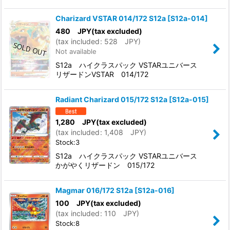
Charizard VSTAR 014/172 S12a
[
S12a-014
]
480
JPY
(tax excluded)
(
tax included
:
528
JPY
)
Not available
S12a ハイクラスパック VSTARユニバース
リザードンVSTAR 014/172
Radiant Charizard 015/172 S12a
[
S12a-015
]
1,280
JPY
(tax excluded)
(
tax included
:
1,408
JPY
)
Stock:3
S12a ハイクラスパック VSTARユニバース
かがやくリザードン 015/172
Magmar 016/172 S12a
[
S12a-016
]
100
JPY
(tax excluded)
(
tax included
:
110
JPY
)
Stock:8