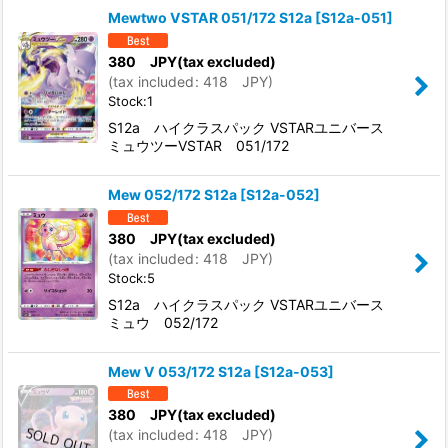
Mewtwo VSTAR 051/172 S12a
[
S12a-051
]
380
JPY
(tax excluded)
(
tax included
:
418
JPY
)
Stock:1
S12a ハイクラスパック VSTARユニバース
ミュウツーVSTAR 051/172
Mew 052/172 S12a
[
S12a-052
]
380
JPY
(tax excluded)
(
tax included
:
418
JPY
)
Stock:5
S12a ハイクラスパック VSTARユニバース
ミュウ 052/172
Mew V 053/172 S12a
[
S12a-053
]
380
JPY
(tax excluded)
(
tax included
:
418
JPY
)