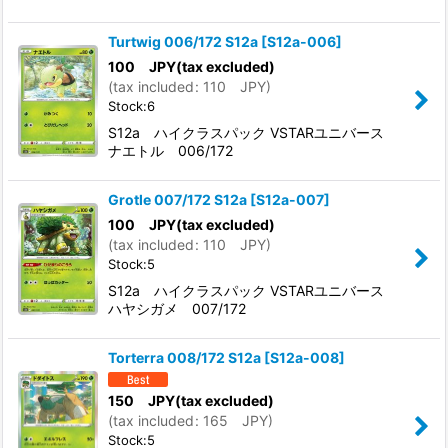
Turtwig 006/172 S12a
[
S12a-006
]
100
JPY
(tax excluded)
(
tax included
:
110
JPY
)
Stock:6
S12a ハイクラスパック VSTARユニバース
ナエトル 006/172
Grotle 007/172 S12a
[
S12a-007
]
100
JPY
(tax excluded)
(
tax included
:
110
JPY
)
Stock:5
S12a ハイクラスパック VSTARユニバース
ハヤシガメ 007/172
Torterra 008/172 S12a
[
S12a-008
]
150
JPY
(tax excluded)
(
tax included
:
165
JPY
)
Stock:5