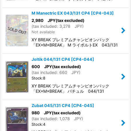
M Manectric EX 043/131 CP4
[
CP4-043
]
2,980
JPY
(tax excluded)
(
tax included
:
3,278
JPY
)
Not available
XY BREAK プレミアムチャンピオンパック
「EX×M×BREAK」 M ライボルトEX 043/131
Joltik 044/131 CP4
[
CP4-044
]
600
JPY
(tax excluded)
(
tax included
:
660
JPY
)
Stock:8
XY BREAK プレミアムチャンピオンパック
「EX×M×BREAK」 バチュル 044/131
Zubat 045/131 CP4
[
CP4-045
]
980
JPY
(tax excluded)
(
tax included
:
1,078
JPY
)
Stock:4