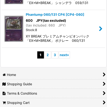
「EX×M×BREAK」 シャンデラ 059/131
Phantump 060/131 CP4
[
CP4-060
]
600
JPY
(tax excluded)
(
tax included
:
660
JPY
)
Stock:8
XY BREAK プレミアムチャンピオンパック
「EX×M×BREAK」 ボクレー 060/131
1
2
3
next
»
Home
Shopping Guide
Terms & Conditions
Shopping Cart