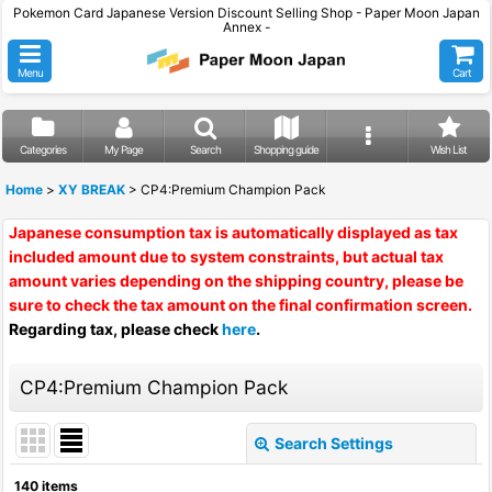
Pokemon Card Japanese Version Discount Selling Shop - Paper Moon Japan
Annex -
Menu
Cart
Categories
My Page
Search
Shopping guide
Wish List
Home
>
XY BREAK
>
CP4:Premium Champion Pack
Japanese consumption tax is automatically displayed as tax
included amount due to system constraints, but actual tax
amount varies depending on the shipping country, please be
sure to check the tax amount on the final confirmation screen.
Regarding tax, please check
here
.
CP4:Premium Champion Pack
Search Settings
Close
140
items