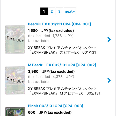
Show
:
1
2
3
next
»
In Stock
Beedrill EX 001/131 CP4
[
CP4-001
]
Sort by
:
1,580
JPY
(tax excluded)
(
tax included
:
1,738
JPY
)
Not available
View
XY BREAK プレミアムチャンピオンパック
「EX×M×BREAK」 スピアーEX 001/131
M Beedrill EX 002/131 CP4
[
CP4-002
]
3,980
JPY
(tax excluded)
(
tax included
:
4,378
JPY
)
Not available
XY BREAK プレミアムチャンピオンパック
「EX×M×BREAK」 M スピアーEX 002/131
Pinsir 003/131 CP4
[
CP4-003
]
600
JPY
(tax excluded)