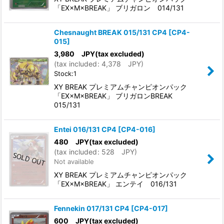
「EX×M×BREAK」 ブリガロン 014/131
Chesnaught BREAK 015/131 CP4
[
CP4-
015
]
3,980
JPY
(tax excluded)
(
tax included
:
4,378
JPY
)
Stock:1
XY BREAK プレミアムチャンピオンパック
「EX×M×BREAK」 ブリガロンBREAK
015/131
Entei 016/131 CP4
[
CP4-016
]
480
JPY
(tax excluded)
(
tax included
:
528
JPY
)
Not available
XY BREAK プレミアムチャンピオンパック
「EX×M×BREAK」 エンテイ 016/131
Fennekin 017/131 CP4
[
CP4-017
]
600
JPY
(tax excluded)