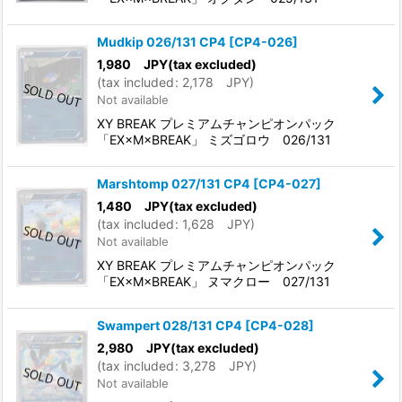
Mudkip 026/131 CP4
[
CP4-026
]
1,980
JPY
(tax excluded)
(
tax included
:
2,178
JPY
)
Not available
XY BREAK プレミアムチャンピオンパック
「EX×M×BREAK」 ミズゴロウ 026/131
Marshtomp 027/131 CP4
[
CP4-027
]
1,480
JPY
(tax excluded)
(
tax included
:
1,628
JPY
)
Not available
XY BREAK プレミアムチャンピオンパック
「EX×M×BREAK」 ヌマクロー 027/131
Swampert 028/131 CP4
[
CP4-028
]
2,980
JPY
(tax excluded)
(
tax included
:
3,278
JPY
)
Not available