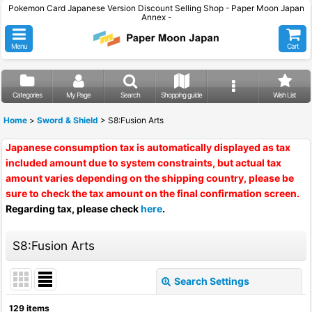
Pokemon Card Japanese Version Discount Selling Shop - Paper Moon Japan
Annex -
Menu
Cart
Categories
My Page
Search
Shopping guide
Wish List
Home
>
Sword & Shield
>
S8:Fusion Arts
Japanese consumption tax is automatically displayed as tax
included amount due to system constraints, but actual tax
amount varies depending on the shipping country, please be
sure to check the tax amount on the final confirmation screen.
Regarding tax, please check
here
.
S8:Fusion Arts
Search Settings
Close
129
items