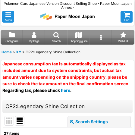
Pokemon Card Japanese Version Discount Selling Shop - Paper Moon Japan
Annex -
Menu
Cart
Categories
My Page
Search
Shopping guide
Wish List
Home
>
XY
>
CP2:Legendary Shine Collection
Japanese consumption tax is automatically displayed as tax
included amount due to system constraints, but actual tax
amount varies depending on the shipping country, please be
sure to check the tax amount on the final confirmation screen.
Regarding tax, please check
here
.
CP2:Legendary Shine Collection
Search Settings
Close
27
items