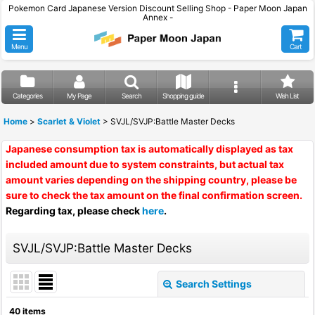
Pokemon Card Japanese Version Discount Selling Shop - Paper Moon Japan
Annex -
Menu
Cart
Categories
My Page
Search
Shopping guide
Wish List
Home
>
Scarlet & Violet
>
SVJL/SVJP:Battle Master Decks
Japanese consumption tax is automatically displayed as tax
included amount due to system constraints, but actual tax
amount varies depending on the shipping country, please be
sure to check the tax amount on the final confirmation screen.
Regarding tax, please check
here
.
SVJL/SVJP:Battle Master Decks
Search Settings
Close
40
items