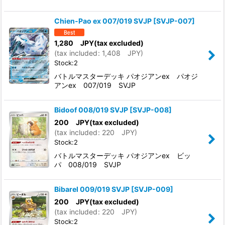
Chien-Pao ex 007/019 SVJP
[
SVJP-007
]
1,280
JPY
(tax excluded)
(
tax included
:
1,408
JPY
)
Stock:2
バトルマスターデッキ パオジアンex パオジ
アンex 007/019 SVJP
Bidoof 008/019 SVJP
[
SVJP-008
]
200
JPY
(tax excluded)
(
tax included
:
220
JPY
)
Stock:2
バトルマスターデッキ パオジアンex ビッ
パ 008/019 SVJP
Bibarel 009/019 SVJP
[
SVJP-009
]
200
JPY
(tax excluded)
(
tax included
:
220
JPY
)
Stock:2